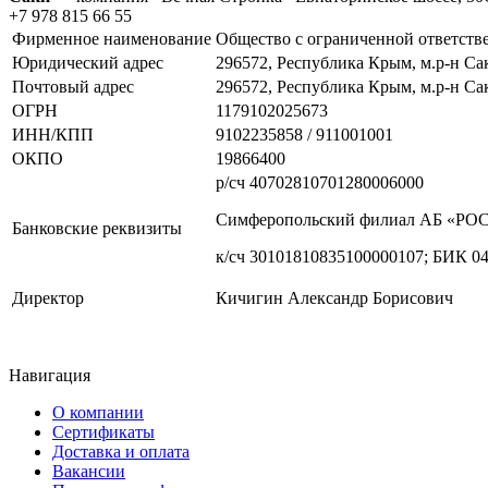
+7 978 815 66 55
Фирменное наименование
Общество с ограниченной ответс
Юридический адрес
296572, Республика Крым, м.р-н Сак
Почтовый адрес
296572, Республика Крым, м.р-н Сак
ОГРН
1179102025673
ИНН/КПП
9102235858 / 911001001
ОКПО
19866400
р/сч 40702810701280006000
Симферопольский филиал АБ «Р
Банковские реквизиты
к/сч 30101810835100000107; БИК 0
Директор
Кичигин Александр Борисович
Навигация
О компании
Сертификаты
Доставка и оплата
Вакансии