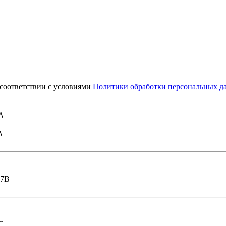
 соответствии с условиями
Политики обработки персональных д
2А
А
37В
С