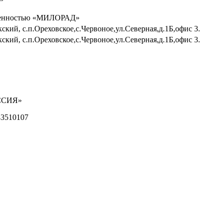
твенностью «МИЛОРАД»
ский, с.п.Ореховское,с.Червоное,ул.Северная,д.1Б,офис 3.
ский, с.п.Ореховское,с.Червоное,ул.Северная,д.1Б,офис 3.
ОССИЯ»
43510107